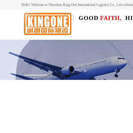
Hello! Welcome to Shenzhen King One International Logistics Co., Ltd web
GOOD
FAITH,
HI