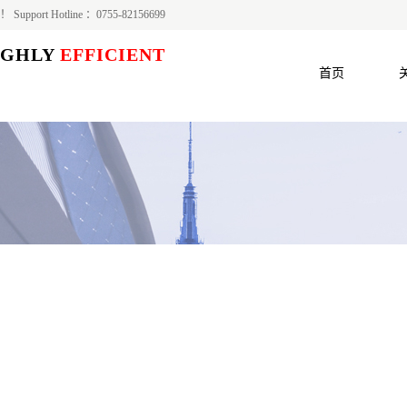
site！ Support Hotline ：0755-82156699
GHLY
EFFICIENT
首页